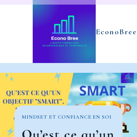
Aller
au
contenu
EconoBree
MINDSET ET CONFIANCE EN SOI
Qu’est ce qu’un