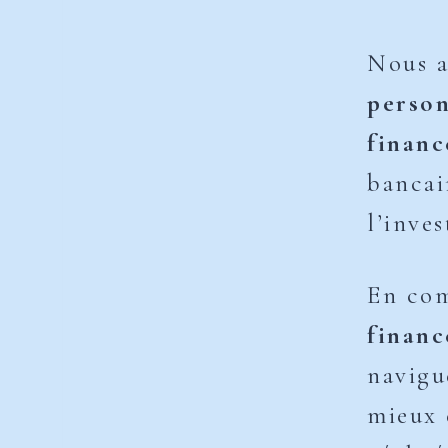
Nous a
perso
finan
bancai
l’inve
En com
finan
navigu
mieux 