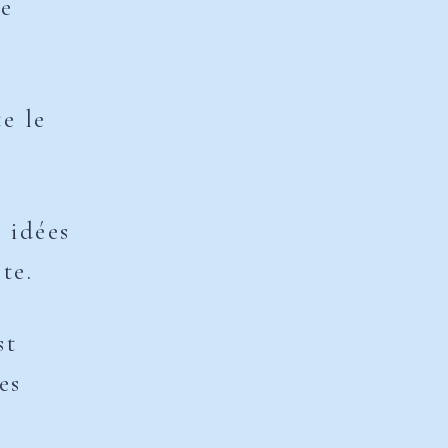
ne
e le
.
 idées
te.
st
es