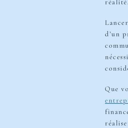
réalité
Lancer
d’un p
commun
nécess
consid
Que vo
entrep
financ
réalis