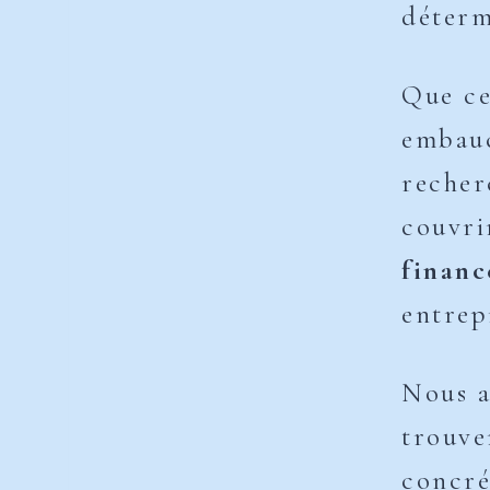
déterm
Que ce
embauc
recher
couvri
finan
entrep
Nous a
trouve
concré