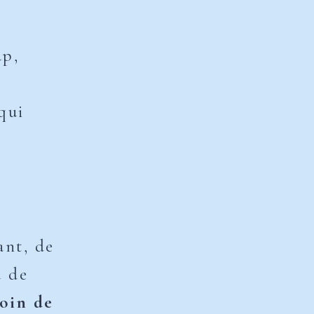
up,
qui
ant, de
u de
oin de