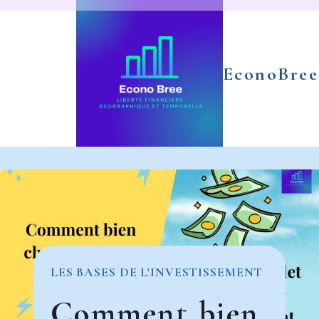
Aller
au
contenu
EconoBree
LES BASES DE L'INVESTISSEMENT
Comment bien