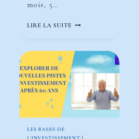
mois, 5…
COMMENT
LIRE LA SUITE
FINANCER
UN
PROJET
À
COUT,
MOYEN
OU
LONG
TERME?
LES BASES DE
L'INVESTISSEMENT
|