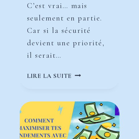
C’est vrai… mais
seulement en partie.
Car si la sécurité
devient une priorité,
il serait…
EXPLORER
LIRE LA SUITE
DE
NOUVELLES
PISTES
D’INVESTISSEMENT
APRÈS
60