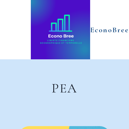
Aller
au
contenu
EconoBree
PEA