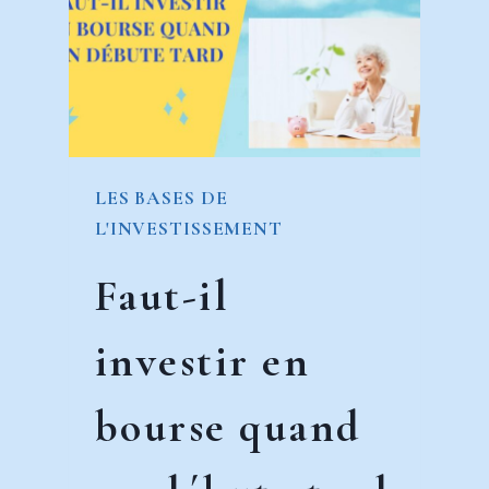
SOLUTION
CHOISIR
POUR
TRANSMETTRE
UN
BIEN
LES BASES DE
IMMOBILIER
L'INVESTISSEMENT
À
SES
Faut-il
HÉRITIERS
investir en
?
bourse quand