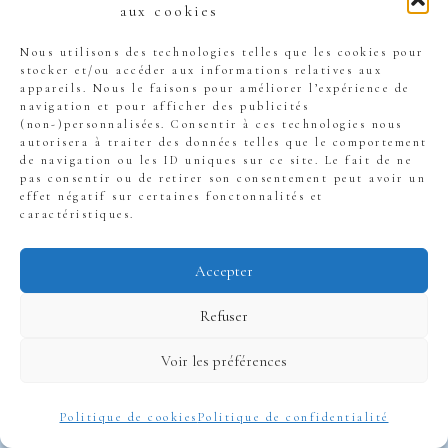
Découvre tout
aux cookies
Nous utilisons des technologies telles que les cookies pour
sur le nouveau
stocker et/ou accéder aux informations relatives aux
appareils. Nous le faisons pour améliorer l’expérience de
navigation et pour afficher des publicités
LLI (guide
(non-)personnalisées. Consentir à ces technologies nous
autorisera à traiter des données telles que le comportement
de navigation ou les ID uniques sur ce site. Le fait de ne
pas consentir ou de retirer son consentement peut avoir un
gratuit)
effet négatif sur certaines fonctonnalités et
caractéristiques.
Par
Bree
Accepter
15 septembre 2025
Refuser
La fin du Pinel, une
Voir les préférences
nouvelle ère pour
Politique de cookies
Politique de confidentialité
l’investissement