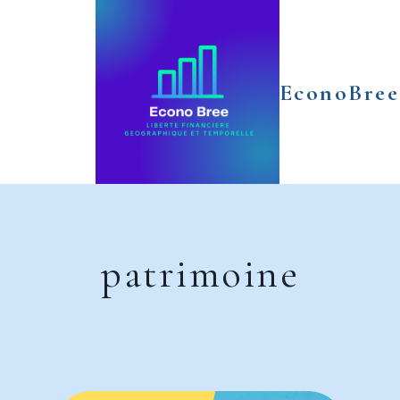
Aller
au
contenu
EconoBree
patrimoine