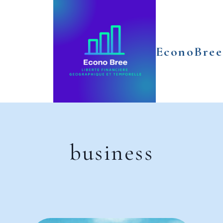
Aller
au
contenu
EconoBree
business