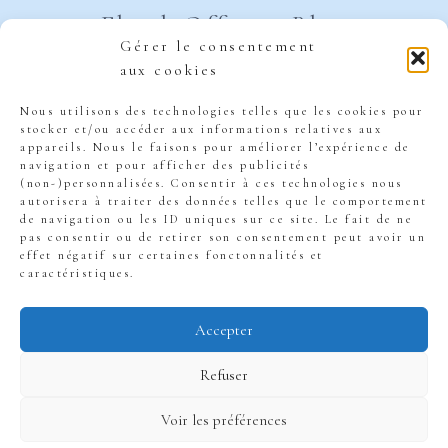
PRÉCIS
Ebook Offert
Blog
Gérer le consentement
aux cookies
Podcast
Contact
Nous utilisons des technologies telles que les cookies pour
Groupe Facebook
stocker et/ou accéder aux informations relatives aux
appareils. Nous le faisons pour améliorer l’expérience de
navigation et pour afficher des publicités
Bibliothèque
(non-)personnalisées. Consentir à ces technologies nous
autorisera à traiter des données telles que le comportement
de navigation ou les ID uniques sur ce site. Le fait de ne
pas consentir ou de retirer son consentement peut avoir un
effet négatif sur certaines fonctonnalités et
caractéristiques.
Accepter
© 2026 EconoBree
Refuser
- Thème WordPress
Voir les préférences
par
Kadence WP