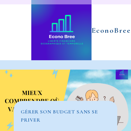
Aller
au
contenu
EconoBree
GÉRER SON BUDGET SANS SE
PRIVER