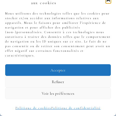
quotidien, pour vraiment
aux cookies
savoir où va ton argent.
Nous utilisons des technologies telles que les cookies pour
stocker et/ou accéder aux informations relatives aux
appareils. Nous le faisons pour améliorer l’expérience de
navigation et pour afficher des publicités
(non-)personnalisées. Consentir à ces technologies nous
autorisera à traiter des données telles que le comportement
de navigation ou les ID uniques sur ce site. Le fait de ne
Faire un
pas consentir ou de retirer son consentement peut avoir un
effet négatif sur certaines fonctonnalités et
caractéristiques.
diagnostic
Accepter
complet de ses
Refuser
flux financiers
Voir les préférences
Politique de cookies
Politique de confidentialité