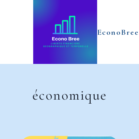
Aller
au
contenu
EconoBree
économique