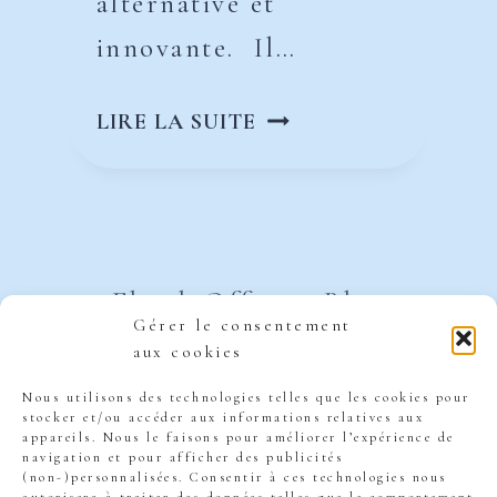
alternative et
innovante. Il…
COMMENT
LIRE LA SUITE
LANCER
UN
CHANTIER
PARTICIPATIF
Ebook Offert
Blog
Gérer le consentement
aux cookies
Podcast
Contact
Nous utilisons des technologies telles que les cookies pour
Groupe Facebook
stocker et/ou accéder aux informations relatives aux
appareils. Nous le faisons pour améliorer l’expérience de
navigation et pour afficher des publicités
Bibliothèque
(non-)personnalisées. Consentir à ces technologies nous