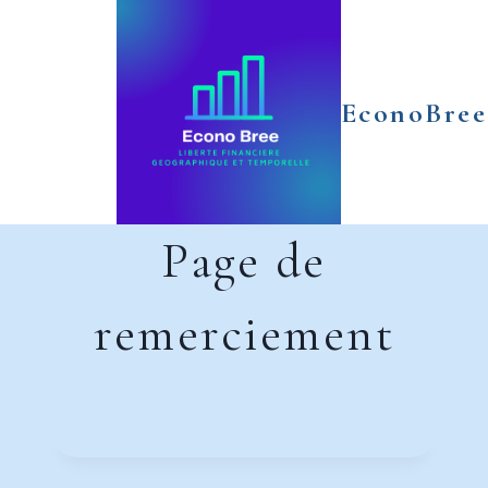
Aller
au
contenu
EconoBree
Page de
remerciement