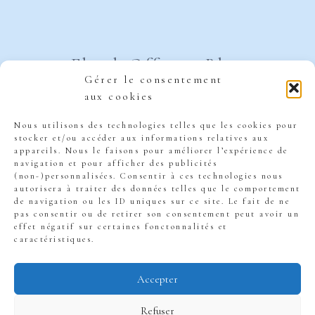
Ebook Offert
Blog
Gérer le consentement
aux cookies
Podcast
Contact
Nous utilisons des technologies telles que les cookies pour
Groupe Facebook
stocker et/ou accéder aux informations relatives aux
appareils. Nous le faisons pour améliorer l’expérience de
navigation et pour afficher des publicités
Bibliothèque
(non-)personnalisées. Consentir à ces technologies nous
autorisera à traiter des données telles que le comportement
de navigation ou les ID uniques sur ce site. Le fait de ne
pas consentir ou de retirer son consentement peut avoir un
effet négatif sur certaines fonctonnalités et
caractéristiques.
Accepter
© 2026 EconoBree
Refuser